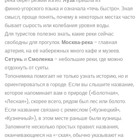
река берёт резкий изгиб.
Яуза
пришла из
финно‑угорского языка и означала «течь быстро». Зная
смысл, проще понять, почему в некоторых местах часто
бывает сырость или колебания уровня воды.
Для туристов полезно знать, какие реки сейчас
свободны для прогулок.
Москва‑река
– главная
артерия, на её набережных много кафе и музеев.
Сетунь
и
Смоленка
– небольшие реки, где можно
отдохнуть от суеты.
Топонимика помогает не только узнать историю, но и
ориентироваться в городе. Если вы слышите название,
которое напоминает вам о природе («Болотная»,
«Лесная»), скорее всего, рядом был лес или болото.
Если название связано с ремеслом («Кузнецкий»,
«Кузнечный»), в этом месте раньше были кузницы.
Запомните несколько простых правил: названия,
оканчивающиеся на «-ская», обычно указывают на