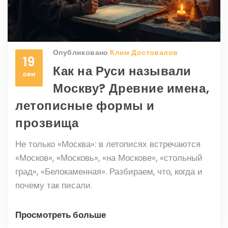
Опубликовано
Клим Достовалов
19
Как на Руси называли
сен
Москву? Древние имена,
летописные формы и
прозвища
Не только «Москва»: в летописях встречаются
«Москов», «Московь», «на Москове», «стольный
град», «Белокаменная». Разбираем, что, когда и
почему так писали.
Просмотреть больше