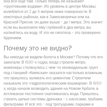
она всё ещё там. Только теперь её называют
«грунтовыми водами». Их уровень в центре Москвы
колеблется от 2 до 5 метров ниже поверхности. В
некоторых районах, как в Замоскворечье или на
Красной Пресне, он даже выше - до 1 метра. Это значит:
если вы выкопаете яму глубиной в два метра, вы
наткнётесь на воду. И это не гипотеза - это проверено
бурением.
Почему это не видно?
Вы никогда не видели болота в Москве? Потому что его
закопали. В 1930-х годах, когда строили метро,
инженеры столкнулись с чем-то неожиданным: грунт
под станцией «Киевская» оказался настолько влажным,
что пришлось заливать его цементом. Строители
называли это «гидрогеологическим кошмаром». В 1950-
х, когда начали возводить здания на Новом Арбате, в
котлованах постоянно скапливалась вода. Пришлось
строить целые системы дренажа - с насосами, трубами,
фильтрами. И всё это - под тротуарами, парками и