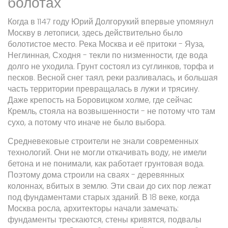
болотах
Когда в 1147 году Юрий Долгорукий впервые упомянул
Москву в летописи, здесь действительно было
болотистое место. Река Москва и её притоки - Яуза,
Неглинная, Сходня - текли по низменности, где вода
долго не уходила. Грунт состоял из суглинков, торфа и
песков. Весной снег таял, реки разливалась, и большая
часть территории превращалась в лужи и трясину.
Даже крепость на Боровицком холме, где сейчас
Кремль, стояла на возвышенности - не потому что там
сухо, а потому что иначе не было выбора.
Средневековые строители не знали современных
технологий. Они не могли откачивать воду, не имели
бетона и не понимали, как работает грунтовая вода.
Поэтому дома строили на сваях - деревянных
колоннах, вбитых в землю. Эти сваи до сих пор лежат
под фундаментами старых зданий. В 18 веке, когда
Москва росла, архитекторы начали замечать:
фундаменты трескаются, стены кривятся, подвалы