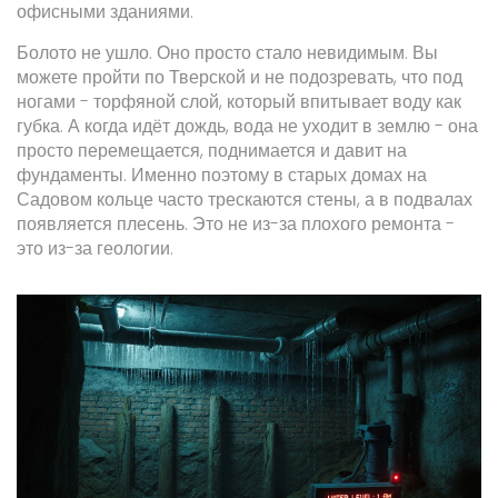
офисными зданиями.
Болото не ушло. Оно просто стало невидимым. Вы
можете пройти по Тверской и не подозревать, что под
ногами - торфяной слой, который впитывает воду как
губка. А когда идёт дождь, вода не уходит в землю - она
просто перемещается, поднимается и давит на
фундаменты. Именно поэтому в старых домах на
Садовом кольце часто трескаются стены, а в подвалах
появляется плесень. Это не из-за плохого ремонта -
это из-за геологии.