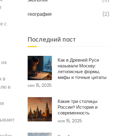
т
география
(2)
е с
Последний пост
Как в Древней Руси
 на
называли Москву:
летописные формы,
мифы и точные цитаты
к в
сен 15, 2025
млю в
Какие три столицы
ля
России? История и
современность
 бывают
ноя 15, 2025