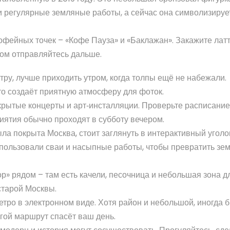
и регулярные земляные работы, а сейчас она символизируе
фейных точек – «Кофе Пауза» и «Баклажан». Закажите латт
том отправляйтесь дальше.
ру, лучше приходить утром, когда толпы ещё не набежали.
о создаёт приятную атмосферу для фоток.
ткрытые концерты и арт‑инсталляции. Проверьте расписание
иятия обычно проходят в субботу вечером.
была покрыта Москва, стоит заглянуть в интерактивный уголо
спользовали сваи и насыпные работы, чтобы превратить зе
ор» рядом – там есть качели, песочница и небольшая зона д
старой Москвы.
 метро в электронном виде. Хотя район и небольшой, иногда
угой маршрут спасёт ваш день.