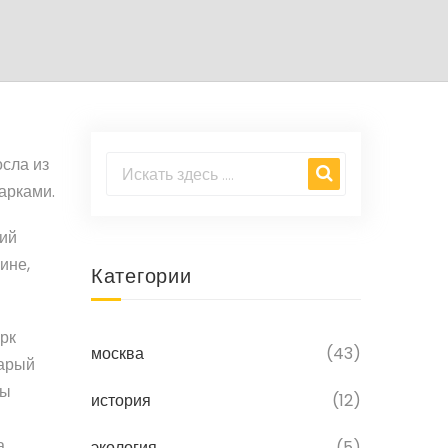
осла из
арками.
ший
ине,
Категории
рк
москва
(43)
тарый
бы
история
(12)
,
экология
(5)