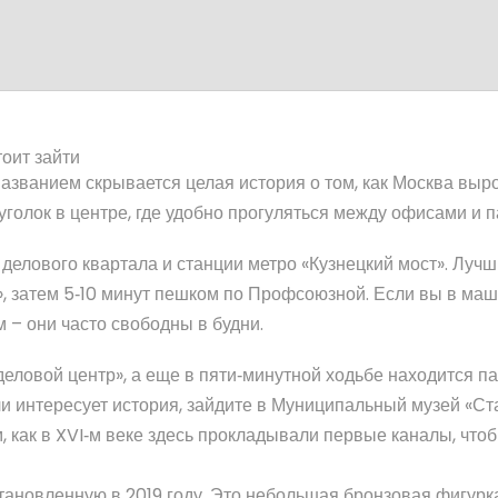
тоит зайти
азванием скрывается целая история о том, как Москва выр
голок в центре, где удобно прогуляться между офисами и п
делового квартала и станции метро «Кузнецкий мост». Луч
», затем 5‑10 минут пешком по Профсоюзной. Если вы в маш
 – они часто свободны в будни.
еловой центр», а еще в пяти‑минутной ходьбе находится па
и интересует история, зайдите в Муниципальный музей «С
, как в XVI‑м веке здесь прокладывали первые каналы, что
тановленную в 2019 году. Это небольшая бронзовая фигурка