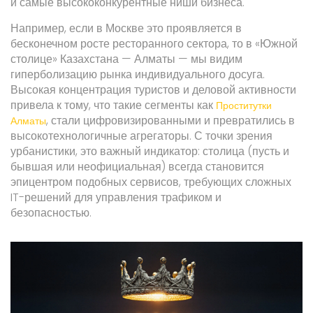
и самые высококонкурентные ниши бизнеса.
Например, если в Москве это проявляется в
бесконечном росте ресторанного сектора, то в «Южной
столице» Казахстана — Алматы — мы видим
гиперболизацию рынка индивидуального досуга.
Высокая концентрация туристов и деловой активности
привела к тому, что такие сегменты как
Проститутки
, стали цифровизированными и превратились в
Алматы
высокотехнологичные агрегаторы. С точки зрения
урбанистики, это важный индикатор: столица (пусть и
бывшая или неофициальная) всегда становится
эпицентром подобных сервисов, требующих сложных
IT-решений для управления трафиком и
безопасностью.