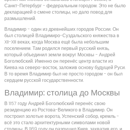
Санкт-Петербург - федеральным городом. Это не было
декларацией о смене столицы, но дало повод для
размышлений.
Владимир - один из древнейших городов России. Он
был столицей Владимиро-Суздальского княжества в
XII-XIII веках, когда Москва ещё была небольшим
поселением. Там родился первый русский князь,
который объединил земли вокруг Москвы - Андрей
Боголюбский. Именно он перенёс центр власти из
Киева на северо-восток, заложив основу будущей Руси.
В то время Владимир был не просто городом - он был
сердцем русской государственности.
Владимир: столица до Москвы
В 1157 году Андрей Боголюбский перенёс свою
резиденцию из Ростова-Великого в Владимир. Он
построил золотые ворота, Успенский собор, кремль -
всё это стало архитектурными символами новой
столицы. В 1169 году он разрушил Киев, захватив его, и