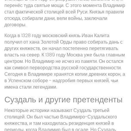
перенёс туда святые мощи. С этого момента Владимир
стал фактической столицей всей Руси. Князья правили
отсюда, собирали дани, вели войны, заключали
договоры.
Когда в 1328 году московский князь Иван Калита
получил от хана Золотой Орды право собирать дань с
других княжеств, он начал постепенно перетягивать
власть на север. К 1389 году Москва уже была главным
центром. Но Владимир не исчез из памяти. Он остался
как символ первородства русской государственности.
Сегодня в Владимире хранятся копии древних корон, а
в Успенском соборе - надгробия первых князей, чьи
имена стали легендами.
Суздаль и другие претенденты
Некоторые историки называют Суздаль третьей
столицей. Он был частью Владимиро-Суздальского
княжества, и там находилась резиденция князей в
периоды, когда Владимир был в осаде. Но Суздаль