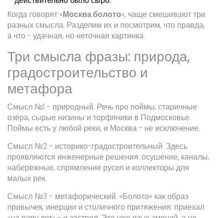
действительно было сыро.
Когда говорят «
Москва болото
», чаще смешивают три
разных смысла. Разделим их и посмотрим, что правда,
а что - удачная, но неточная картинка.
Три смысла фразы: природа,
градостроительство и
метафора
Смысл №1 - природный. Речь про поймы, старичные
озёра, сырые низины и торфяники в Подмосковье.
Поймы есть у любой реки, и Москва - не исключение.
Смысл №2 - историко-градостроительный. Здесь
проявляются инженерные решения: осушение, каналы,
набережные, спрямление русел и коллекторы для
малых рек.
Смысл №3 - метафорический. «Болото» как образ
привычек, инерции и столичного притяжения: приехал
«на пару лет» - и застрял. Это уже язык эмоций, а не