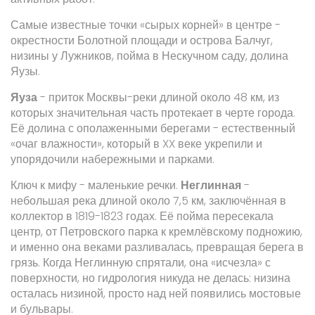
Самые известные точки «сырых корней» в центре -
окрестности Болотной площади и острова Балчуг,
низины у Лужников, пойма в Нескучном саду, долина
Яузы.
Яуза
-
приток Москвы-реки длиной около 48 км, из
которых значительная часть протекает в черте города
.
Её долина с ополаженными берегами - естественный
«очаг влажности», который в XX веке укрепили и
упорядочили набережными и парками.
Ключ к мифу - маленькие речки.
Неглинная
-
небольшая река длиной около 7,5 км, заключённая в
коллектор в 1819-1823 годах
. Её пойма пересекала
центр, от Петровского парка к кремлёвскому подножию,
и именно она веками разливалась, превращая берега в
грязь.
Когда Неглинную спрятали, она «исчезла» с
поверхности, но гидрология никуда не делась: низина
осталась низиной, просто над ней появились мостовые
и бульвары.