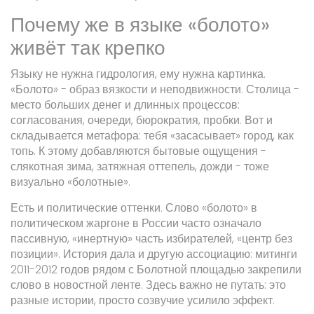
Почему же в языке «болото»
живёт так крепко
Языку не нужна гидрология, ему нужна картинка.
«Болото» - образ вязкости и неподвижности. Столица -
место больших денег и длинных процессов:
согласования, очереди, бюрократия, пробки. Вот и
складывается метафора: тебя «засасывает» город, как
топь. К этому добавляются бытовые ощущения -
слякотная зима, затяжная оттепель, дожди - тоже
визуально «болотные».
Есть и политические оттенки. Слово «болото» в
политическом жаргоне в России часто означало
пассивную, «инертную» часть избирателей, «центр без
позиции». История дала и другую ассоциацию: митинги
2011-2012 годов рядом с Болотной площадью закрепили
слово в новостной ленте. Здесь важно не путать: это
разные истории, просто созвучие усилило эффект.