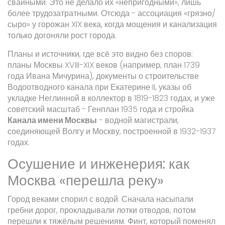
свайными. Это не делало их «непригодными», лишь
более трудозатратными. Отсюда - ассоциация «грязно/
сыро» у горожан XIX века, когда мощения и канализация
только догоняли рост города.
Планы и источники, где всё это видно без споров:
планы Москвы XVIII-XIX веков (например, план 1739
года Ивана Мичурина), документы о строительстве
Водоотводного канала при Екатерине II, указы об
укладке Неглинной в коллектор в 1819-1823 годах, и уже
советский масштаб - Генплан 1935 года и стройка
Канала имени Москвы
-
водной магистрали,
соединяющей Волгу и Москву, построенной в 1932-1937
годах
.
Осушение и инженерия: как
Москва «перешла реку»
Город веками спорил с водой. Сначала насыпали
гребни дорог, прокладывали лотки отводов, потом
перешли к тяжёлым решениям. Финт, который поменял