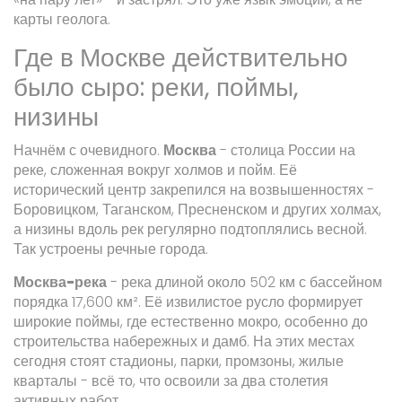
карты геолога.
Где в Москве действительно
было сыро: реки, поймы,
низины
Начнём с очевидного.
Москва
-
столица России на
реке, сложенная вокруг холмов и пойм
. Её
исторический центр закрепился на возвышенностях -
Боровицком, Таганском, Пресненском и других холмах,
а низины вдоль рек регулярно подтоплялись весной.
Так устроены речные города.
Москва-река
-
река длиной около 502 км с бассейном
порядка 17,600 км²
. Её извилистое русло формирует
широкие поймы, где естественно мокро, особенно до
строительства набережных и дамб.
На этих местах
сегодня стоят стадионы, парки, промзоны, жилые
кварталы - всё то, что освоили за два столетия
активных работ.