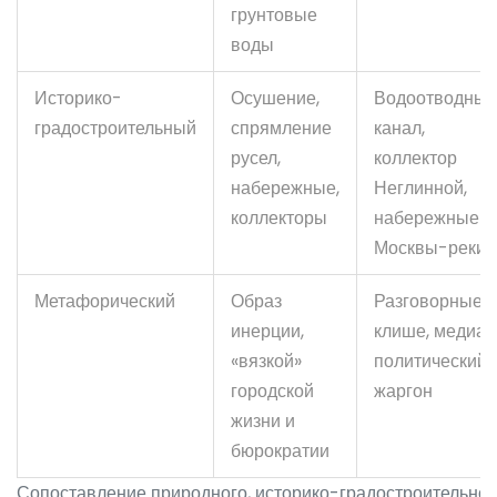
грунтовые
воды
Историко-
Осушение,
Водоотводный
градостроительный
спрямление
канал,
русел,
коллектор
набережные,
Неглинной,
коллекторы
набережные
Москвы-реки
Метафорический
Образ
Разговорные
инерции,
клише, медиа,
«вязкой»
политический
городской
жаргон
жизни и
бюрократии
Сопоставление природного, историко-градостроительног