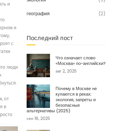
ать и
география
(2)
Это
ерном и
тому,
Последний пост
роят с
татки
Что означает слово
«Москва» по-английски?
что люди
авг 2, 2025
х
бнуться.
Почему в Москве не
купаются в реках:
, от
экология, запреты и
безопасные
я в
альтернативы (2025)
просто
сен 16, 2025