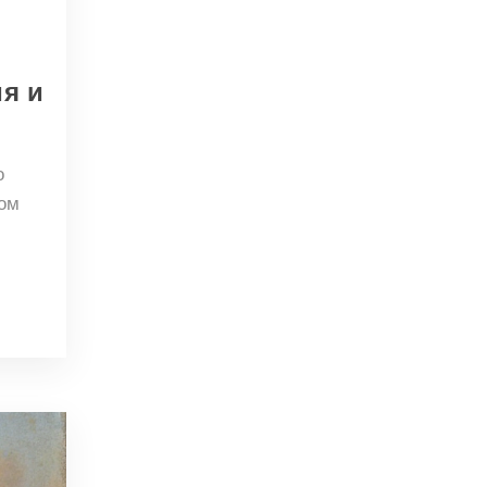
я и
о
том