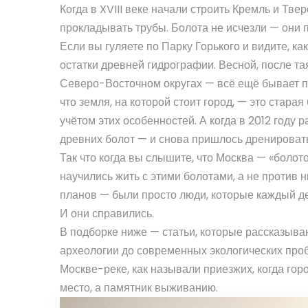
Когда в XVIII веке начали строить Кремль и Тве
прокладывать трубы. Болота не исчезли — они 
Если вы гуляете по Парку Горького и видите, ка
остатки древней гидрографии. Весной, после т
Северо-Восточном округах — всё ещё бывает по
что земля, на которой стоит город, — это стара
учётом этих особенностей. А когда в 2012 году
древних болот — и снова пришлось дренировать
Так что когда вы слышите, что Москва — «болото
научились жить с этими болотами, а не против н
планов — были просто люди, которые каждый день
И они справились.
В подборке ниже — статьи, которые рассказываю
археологии до современных экологических пробл
Москве-реке, как называли приезжих, когда го
место, а памятник выживанию.