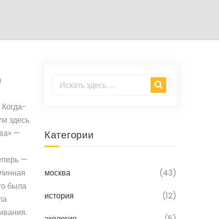
л
Когда-
ли здесь
ква» —
Категории
теперь —
линная
москва
(43)
-то была
история
(12)
ла
ивания.
экология
(5)