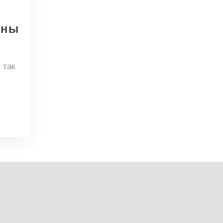
ины
 так