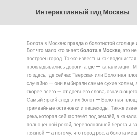
Интерактивный гид Москвы
Болота в Москве: правда о болотистой столице 
Вот что мало кто знает:
болота в Москве
,
это н
построен город
. Также известны как
водянистая
прокладывались дороги, а где — канализация. М
то здесь, где сейчас Тверская или Болотная пло
случайно — они выбирали самые сухие холмы, а
скорее всего — от древнего слова, означающего
Самый яркий след этих болот —
Болотная площ
трамвайные остановки и пешеходы
. Также изве
река
,
которая сейчас течёт под землёй, в канал
полноценной рекой, переполнявшей берега и за
грязной — а потому, что город рос, а болота ме