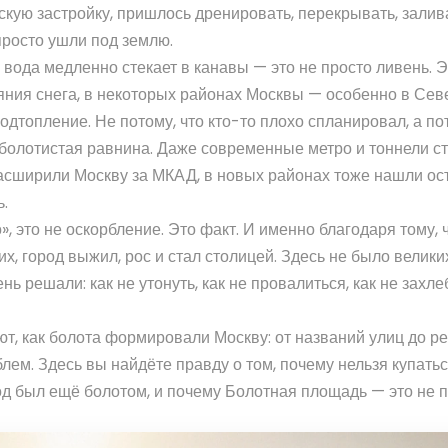
рскую застройку, пришлось дренировать, перекрывать, залив
просто ушли под землю.
к вода медленно стекает в канавы — это не просто ливень. 
аяния снега, в некоторых районах Москвы — особенно в Сев
дтопление. Не потому, что кто-то плохо спланировал, а по
я болотистая равнина. Даже современные метро и тоннели ст
 расширили Москву за МКАД, в новых районах тоже нашли ос
.
», это не оскорбление. Это факт. И именно благодаря тому, 
их, город выжил, рос и стал столицей. Здесь не было велики
 решали: как не утонуть, как не провалиться, как не захле
т, как болота формировали Москву: от названий улиц до рек
ем. Здесь вы найдёте правду о том, почему нельзя купатьс
род был ещё болотом, и почему Болотная площадь — это не 