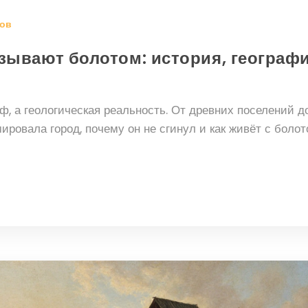
ов
зывают болотом: история, географи
ф, а геологическая реальность. От древних поселений д
ровала город, почему он не сгинул и как живёт с боло