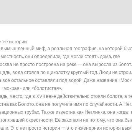
и её истории
е вымышленный миф, а реальная география, на которой бы
 местность
, они определили, где могли стоять дома, где
осква не просто построена на реке — она выросла из болот.
щадь, вода стояла по щиколотку круглый год. Люди не строи
 всё остальное оставляли под водой. Даже название «Мос
 «мокрая» или «болотистая».
адь
,
место, где в XVII веке действительно стояли болота, а 
стна как
Болото
, она не получила имя по случайности. А
Нег
изационных трубах
. Также известна как
Неглинка
, она когда
топлявшей окрестности. Её закопали не потому, что она бы
шали.
Это не просто история — это инженерная история выж