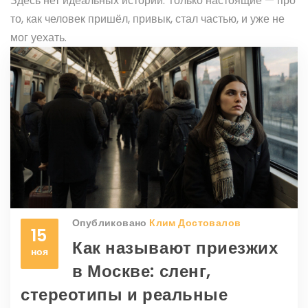
Здесь нет идеальных историй. Только настоящие — про
то, как человек пришёл, привык, стал частью, и уже не
мог уехать.
Опубликовано
Клим Достовалов
15
Как называют приезжих
ноя
в Москве: сленг,
стереотипы и реальные