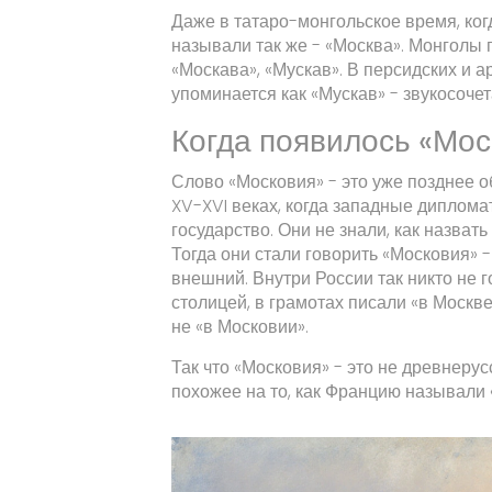
Даже в татаро-монгольское время, ко
называли так же - «Москва». Монголы 
«Москава», «Мускав». В персидских и ар
упоминается как «Мускав» - звукосоче
Когда появилось «Мос
Слово «Московия» - это уже позднее о
XV-XVI веках, когда западные диплома
государство. Они не знали, как назват
Тогда они стали говорить «Московия» -
внешний. Внутри России так никто не го
столицей, в грамотах писали «в Москве
не «в Московии».
Так что «Московия» - это не древнеру
похожее на то, как Францию называли 