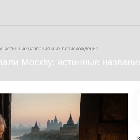
у: истинные названия и их происхождение
вали Москву: истинные названи