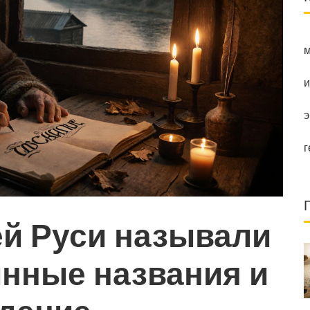
м
и
э
г
ей Руси называли
инные названия и