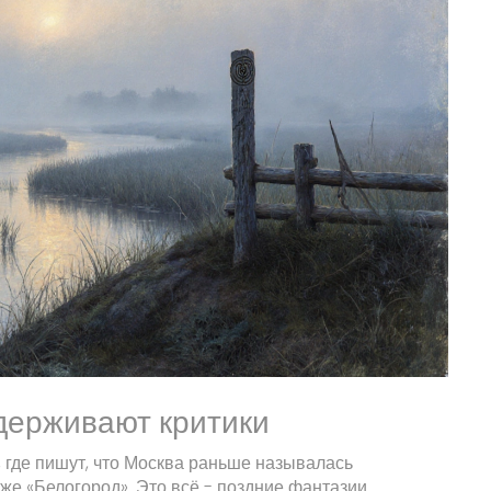
держивают критики
, где пишут, что Москва раньше называлась
же «Белогород». Это всё - поздние фантазии.