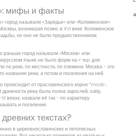
с
»: мифы и факты
а
ы» город называли «Зарядье» или «Коломенское».
Москвы, возникшая позже, в XVI веке. Коломенское
 усадьбы, но оно не было предшественником
то раньше город называли «Москов» или
нерусском языке не было форм на «-ец» для
и по реке, по местности, по племени. Москва - это
то название реки, а потом и поселения на ней.
о происходит от праславянского корня *mosk-,
В древности река была полна зарослей, озёр,
IX веках, назвали её так - по характеру
называть и поселение.
 древних текстах?
бенно в церковнославянских и летописных
разному. Вот несколько примеров из реальных