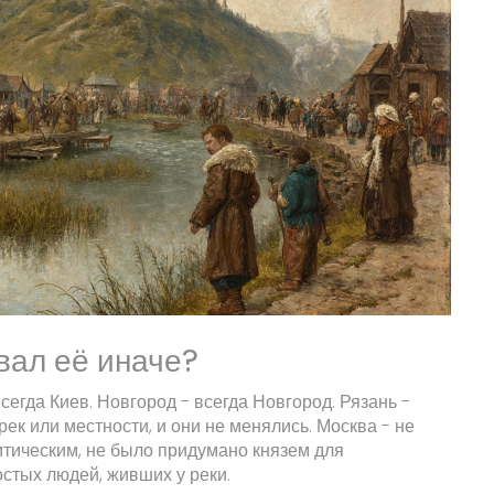
вал её иначе?
сегда Киев. Новгород - всегда Новгород. Рязань -
рек или местности, и они не менялись. Москва - не
итическим, не было придумано князем для
стых людей, живших у реки.