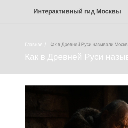
Интерактивный гид Москвы
Главная
Как в Древней Руси называли Москв
Как в Древней Руси назы