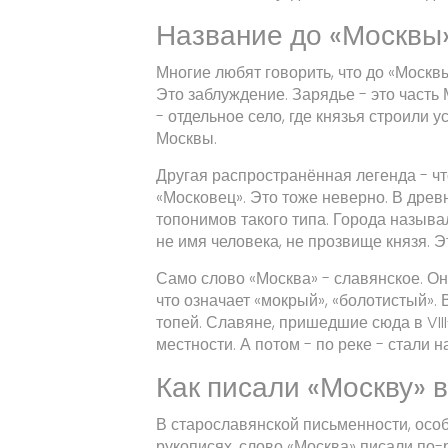
Название до «Москвы
Многие любят говорить, что до «Москв
Это заблуждение. Зарядье - это часть 
- отдельное село, где князья строили
Москвы.
Другая распространённая легенда - ч
«Московец». Это тоже неверно. В древ
топонимов такого типа. Города называл
не имя человека, не прозвище князя. Э
Само слово «Москва» - славянское. Он
что означает «мокрый», «болотистый». 
топей. Славяне, пришедшие сюда в VIII-
местности. А потом - по реке - стали 
Как писали «Москву» в
В старославянской письменности, осо
рукописях, слово «Москва» писали по-