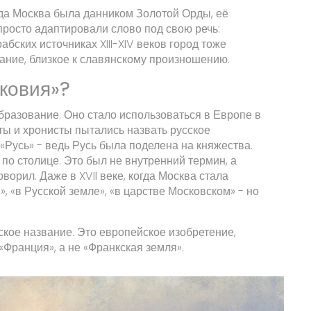
гда Москва была данником Золотой Орды, её
просто адаптировали слово под свою речь:
абских источниках XIII-XIV веков город тоже
тание, близкое к славянскому произношению.
ковия»?
бразование. Оно стало использоваться в Европе в
ты и хронисты пытались назвать русское
ь «Русь» - ведь Русь была поделена на княжества.
 по столице. Это был не внутренний термин, а
ворил. Даже в XVII веке, когда Москва стала
», «в Русской земле», «в царстве Московском» - но
сское название. Это европейское изобретение,
«Франция», а не «Франкская земля».