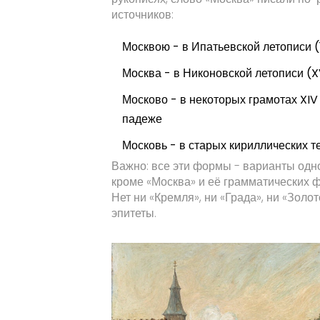
источников:
Москвою
- в Ипатьевской летописи (1
Москва
- в Никоновской летописи (XV
Москово
- в некоторых грамотах XIV
падеже
Московь
- в старых кириллических те
Важно: все эти формы - варианты одног
кроме «Москва» и её грамматических ф
Нет ни «Кремля», ни «Града», ни «Золот
эпитеты.