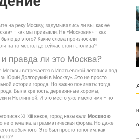
дение
те на реку Москву, задумывались ли вы, как её
ква» - как мы привыкли. Не «Московия» - как
о было до этого? Какие слова произносили
али на то место, где сейчас стоит столица?
и правда ли это Москва?
 Москвы встречается в Ипатьевской летописи под
язь Юрий Долгорукий в Москву». Это не просто
льной истории города. Но важно понимать: тогда
орода. Была крепость, деревянные хоромы,
и и Неглинной. И это место уже имело имя - но
н
тописях XI-XIII веков, город называли
Москвою
-
то не опечатка, а грамматическая форма. Но даже
о
чего необычного. Это был просто топоним, как
 него?