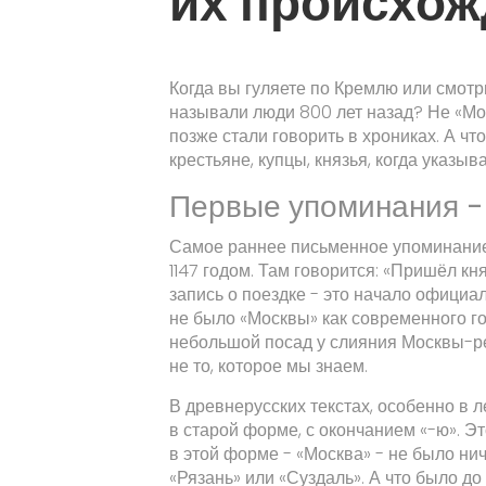
их происхож
Когда вы гуляете по Кремлю или смотри
называли люди 800 лет назад? Не «Мос
позже стали говорить в хрониках. А чт
крестьяне, купцы, князья, когда указыв
Первые упоминания - 
Самое раннее письменное упоминание
1147 годом. Там говорится: «Пришёл кн
запись о поездке - это начало официа
не было «Москвы» как современного г
небольшой посад у слияния Москвы-рек
не то, которое мы знаем.
В древнерусских текстах, особенно в ле
в старой форме, с окончанием «-ю». Э
в этой форме - «Москва» - не было ни
«Рязань» или «Суздаль». А что было до