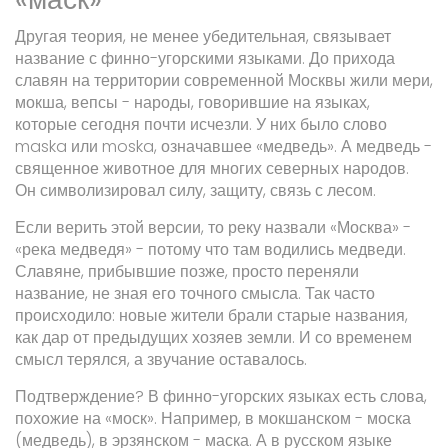
Другая теория, не менее убедительная, связывает
название с финно-угорскими языками. До прихода
славян на территории современной Москвы жили мери,
мокша, вепсы - народы, говорившие на языках,
которые сегодня почти исчезли. У них было слово
maska
или
moska
, означавшее «медведь». А медведь -
священное животное для многих северных народов.
Он символизировал силу, защиту, связь с лесом.
Если верить этой версии, то реку назвали «Москва» -
«река медведя» - потому что там водились медведи.
Славяне, прибывшие позже, просто переняли
название, не зная его точного смысла. Так часто
происходило: новые жители брали старые названия,
как дар от предыдущих хозяев земли. И со временем
смысл терялся, а звучание оставалось.
Подтверждение? В финно-угорских языках есть слова,
похожие на «моск». Например, в мокшанском -
моска
(медведь), в эрзянском -
маска
. А в русском языке