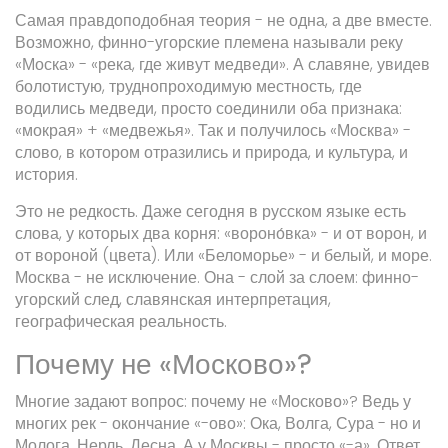
Самая правдоподобная теория - не одна, а две вместе.
Возможно, финно-угорские племена называли реку
«Моска» - «река, где живут медведи». А славяне, увидев
болотистую, труднопроходимую местность, где
водились медведи, просто соединили оба признака:
«мокрая» + «медвежья». Так и получилось «Москва» -
слово, в котором отразились и природа, и культура, и
история.
Это не редкость. Даже сегодня в русском языке есть
слова, у которых два корня: «вороно́вка» - и от ворон, и
от вороной (цвета). Или «Беломорье» - и белый, и море.
Москва - не исключение. Она - слой за слоем: финно-
угорский след, славянская интерпретация,
географическая реальность.
Почему не «Москово»?
Многие задают вопрос: почему не «Москово»? Ведь у
многих рек - окончание «-ово»: Ока, Волга, Сура - но и
Молога, Нерль, Десна. А у Москвы - просто «-а». Ответ