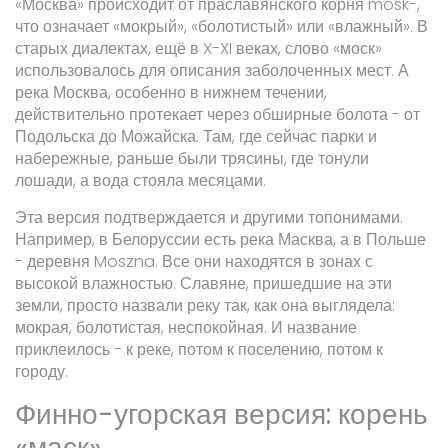
«Москва» происходит от праславянского корня
mosk-
,
что означает «мокрый», «болотистый» или «влажный». В
старых диалектах, ещё в X-XI веках, слово «моск»
использовалось для описания заболоченных мест. А
река Москва, особенно в нижнем течении,
действительно протекает через обширные болота - от
Подольска до Можайска. Там, где сейчас парки и
набережные, раньше были трясины, где тонули
лошади, а вода стояла месяцами.
Эта версия подтверждается и другими топонимами.
Например, в Белоруссии есть река Масква, а в Польше
- деревня Moszna. Все они находятся в зонах с
высокой влажностью. Славяне, пришедшие на эти
земли, просто назвали реку так, как она выглядела:
мокрая, болотистая, неспокойная. И название
приклеилось - к реке, потом к поселению, потом к
городу.
Финно-угорская версия: корень
«маск»