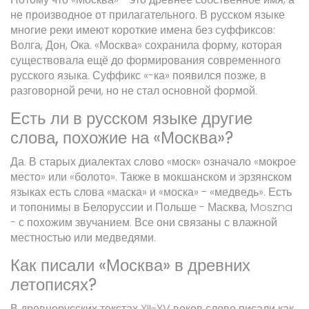
не производное от прилагательного. В русском языке
многие реки имеют короткие имена без суффиксов:
Волга, Дон, Ока. «Москва» сохранила форму, которая
существовала ещё до формирования современного
русского языка. Суффикс «-ка» появился позже, в
разговорной речи, но не стал основной формой.
Есть ли в русском языке другие
слова, похожие на «Москва»?
Да. В старых диалектах слово «моск» означало «мокрое
место» или «болото». Также в мокшанском и эрзянском
языках есть слова «маска» и «моска» - «медведь». Есть
и топонимы в Белоруссии и Польше - Масква, Moszna
- с похожим звучанием. Все они связаны с влажной
местностью или медведями.
Как писали «Москва» в древних
летописях?
В древнерусских текстах XII-XV веков слово писали как