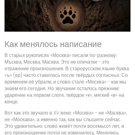
Как менялось написание
В старых рукописях «Москва» писали по-разному:
Мъсква, Москва, Масква. Это не опечатки - это
отражение произношения. В старорусском языке буква
«ъ» (ер) часто ставилась после твёрдых согласных. Со
временем её убрали, и слово стало «Москва» - как мы
знаем его сегодня. Но звучание осталось прежним:
ударение на первом слоге, твёрдое «к», мягкий «в» на
конце.
Вот как это звучало в XV веке: «Москва» - не «Масква»,
не «Москава», а именно так, как вы слышите сейчас.
Это удивительно: слово живёт почти восемьсот лет, и
его произношение почти не изменилось. Менялись