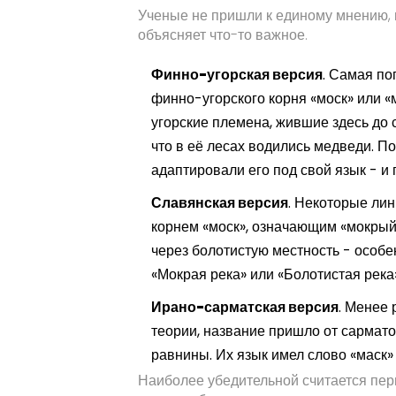
Ученые не пришли к единому мнению, н
объясняет что-то важное.
Финно-угорская версия
. Самая по
финно-угорского корня
«моск»
или
«
угорские племена, жившие здесь до с
что в её лесах водились медведи. П
адаптировали его под свой язык - и
Славянская версия
. Некоторые лин
корнем
«моск»
, означающим «мокрый»
через болотистую местность - особе
«Мокрая река» или «Болотистая река
Ирано-сарматская версия
. Менее 
теории, название пришло от сармато
равнины. Их язык имел слово
«маск»
Наиболее убедительной считается пер