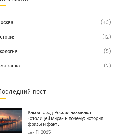
осква
(43)
стория
(12)
кология
(5)
еография
(2)
Последний пост
Какой город России называют
«столицей мира» и почему: история
фразы и факты
сен 11, 2025