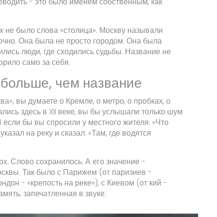
еводить - это было именем собственным, как
ах не было слова «столица». Москву называли
точно. Она была не просто городом. Она была
дились люди, где сходились судьбы. Название не
орило само за себя.
о больше, чем название
а», вы думаете о Кремле, о метро, о пробках, о
зались здесь в XII веке, вы бы услышали только шум
И если бы вы спросили у местного жителя: «Что
указал на реку и сказал: «Там, где водятся
ох. Слово сохранилось. А его значение -
осквы. Так было с Парижем (от паризиев -
ндон - «крепость на реке»), с Киевом (от кий -
амять, запечатленная в звуке.