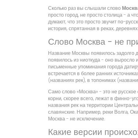
Сколько раз вы слышали слово
Москв
просто город, не просто столица - а 
думают, что это просто звучит по-русск
история, спрятанная в реках, деревнях
Слово Москва - не п
Название Москвы появилось задолго до
появилось из ниоткуда - оно выросло и
письменные упоминания города датиру
встречается в более ранних источниках
(названиях рек), в топонимах (названи
Само слово «Москва» - это не русское
корни, скорее всего, лежат в финно-у
названия рек на территории Центральн
славянские. Например, реки Волга, Ок
Москва - не исключение.
Какие версии происх