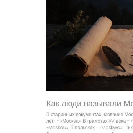
Как люди называли М
В старинных документах название Мо
лет» - «Москва». В грамотах XV века -
«Moskau». В польских - «Moskwa». Никт