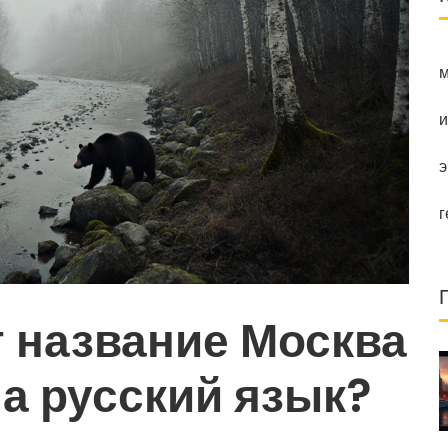
м
и
э
г
т название Москва
на русский язык?