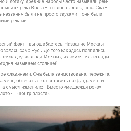
 но и логику: древние народы часто называли реки
омните: река Волга - от слова «волк», река Ока -
ие названия были не просто звуками - они были
этими реками.
ресный факт - вы ошибаетесь. Название Москвы -
овалась сама Русь. До того как здесь появились
ь жили другие люди. Их язык, их земля, их легенды
 сегодня называем столицей.
ное славянами. Она была заимствована, пережита,
камень, обтесать его, поставить на фундамент и
- а смысл изменился. Вместо «медвежья река» -
ото» - «центр власти».