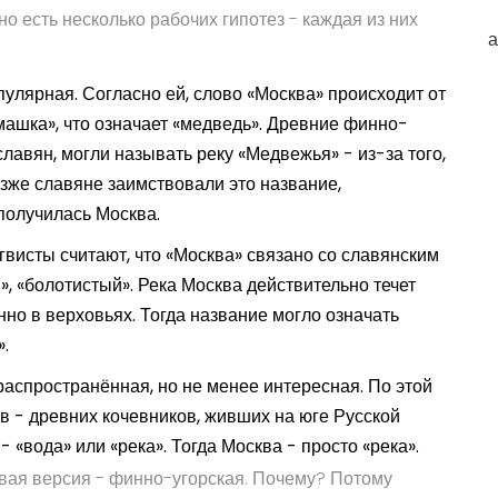
о есть несколько рабочих гипотез - каждая из них
а
пулярная. Согласно ей, слово «Москва» происходит от
машка»
, что означает «медведь». Древние финно-
лавян, могли называть реку «Медвежья» - из-за того,
озже славяне заимствовали это название,
 получилась Москва.
гвисты считают, что «Москва» связано со славянским
, «болотистый». Река Москва действительно течет
нно в верховьях. Тогда название могло означать
».
распространённая, но не менее интересная. По этой
в - древних кочевников, живших на юге Русской
- «вода» или «река». Тогда Москва - просто «река».
вая версия - финно-угорская. Почему? Потому