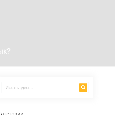
ык?
Категории