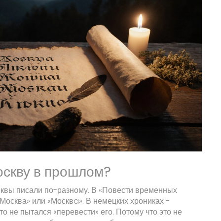
оскву в прошлом?
сквы писали по-разному. В «Повести временных
 «Москва» или «Москвa». В немецких хрониках -
о не пытался «перевести» его. Потому что это не