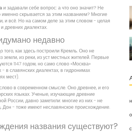
а
и задавали себе вопрос: а что оно значит? Не
что именно скрывается за этим названием? Многие
и, и всё. Но на самом деле за этим словом - целая
 и древних диалектах.
ридумано недавно
 того, как здесь построили Кремль. Оно не
з земли, из реки, из уст местных жителей. Первые
ются 1147 годом, но само слово «Москва»
 - в славянских диалектах, в гидронимах
ях мест).
 слово в современном смысле. Оно древнее, и его
горских языках. Ученые, изучающие древние
ой России, давно заметили: многие из них - не
н
а, Дон - тоже имеют неславянское происхождение.
о
ождения названия существуют?
с