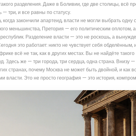
такого разделения. Даже в Боливии, где две столицы, всё п
— три, и все равны по статусу.
, когда закончили апартеид, власти не могли выбрать одну 
лого меньшинства, Претория — его политическим оплотом, а
республик. Разделение власти — это не роскошь, а вынужд
егодня это работает: никто не чувствует себя обделённым, 
ике всё не так, как в других местах. Вы не найдёте такого
уд. Здесь же — три города, три сердца, одна страна. Внизу — 
гих странах, почему Москва не может быть двойной, и как 
ми власти. Это не просто география — это история, компро