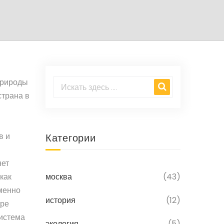
природы
страна в
н
в и
Категории
нет
как
москва
(43)
менно
история
(12)
тре
система
экология
(5)