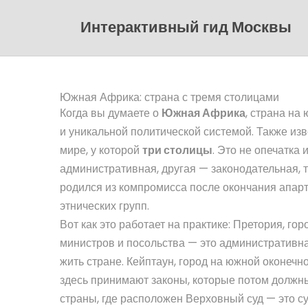
Интерактивный гид Москвы
Южная Африка: страна с тремя столицами
Когда вы думаете о
Южная Африка
,
страна на 
и уникальной политической системой
. Также из
мире, у которой
три столицы
.
Это не опечатка и
административная, другая — законодательная, т
родился из компромисса после окончания апарт
этнических групп.
Вот как это работает на практике:
Претория
,
гор
министров и посольства
— это административная
жить стране.
Кейптаун
,
город на южной оконечно
здесь принимают законы, которые потом должн
страны, где расположен Верховный суд
— это су