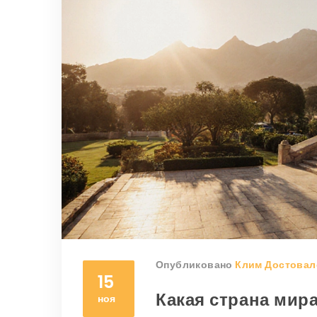
Опубликовано
Клим Достовал
15
Какая страна мир
ноя