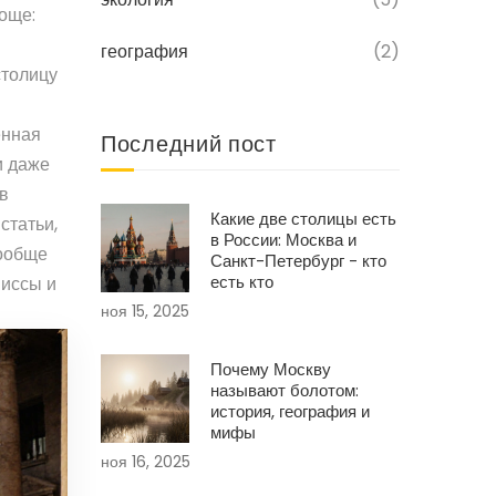
роще:
география
(2)
столицу
енная
Последний пост
и даже
 в
Какие две столицы есть
статьи,
в России: Москва и
вообще
Санкт-Петербург - кто
есть кто
миссы и
ноя 15, 2025
Почему Москву
называют болотом:
история, география и
мифы
ноя 16, 2025