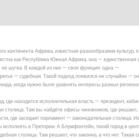
юге континента Африка, известная разнообразием культур, 
вестна как
Республика Южная Африка
, она — единственная 
 не шутка. В каждой из них — своя функция: одна —
ретья — судебная. Такой подход появился не случайно — о
еида, когда нужно было уравнять интересы разных регионо
од, где находится исполнительная власть — президент, каби
 столица. Там вы найдёте офисы чиновников, где решают, 
сти, где заседает парламент
— законодательная столица. И
ы исполнять в Претории. А
Блумфонтейн
,
тихий город в цен
дебная столица. Там решают, что законно, а что нет. Такая 