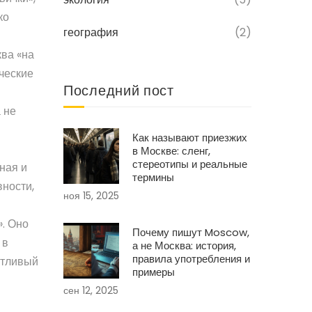
ко
география
(2)
ква «на
ические
Последний пост
 не
Как называют приезжих
в Москве: сленг,
стереотипы и реальные
ная и
термины
вности,
ноя 15, 2025
». Оно
Почему пишут Moscow,
 в
а не Москва: история,
правила употребления и
утливый
примеры
сен 12, 2025