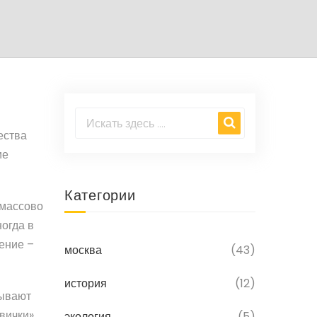
ества
ие
Категории
 массово
ногда в
ение –
москва
(43)
история
(12)
зывают
вички»,
экология
(5)