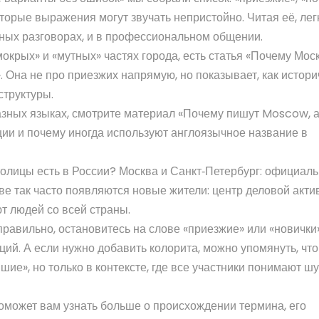
торые выражения могут звучать непристойно. Читая её, лег
чных разговорах, и в профессиональном общении.
мокрых» и «мутных» частях города, есть статья «Почему Мос
». Она не про приезжих напрямую, но показывает, как истор
структуры.
разных языках, смотрите материал «Почему пишут Moscow, а
ии и почему иногда используют англоязычное название в
олицы есть в России? Москва и Санкт‑Петербург: официаль
кве так часто появляются новые жители: центр деловой акти
т людей со всей страны.
 правильно, остановитесь на слове «приезжие» или «новички
ий. А если нужно добавить колорита, можно упомянуть, что
шие», но только в контексте, где все участники понимают ш
оможет вам узнать больше о происхождении термина, его