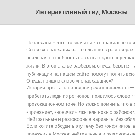
Интерактивный гид Москвы
Понаехали – что это значит и как правильно го
Слово «понаехали» часто слышно в разговорах о
реальная потребность назвать тех, кто перееха
жизни. В этой статье разберём, откуда берётся 
публикации на нашем сайте помогут понять всю 
Откуда пришло слово «понаехавшие»?
История проста: в народной речи «понаехать» —
прибегать люди из регионов, появилось слово «п
провокационном тоне. Но важно помнить, что в
«приезжие», «новички», «жители новых районов»
Нейтральные и разговорные варианты без оби
Если хотите обсудить эту тему без конфликтов,
приезжих в Москве: нейтральные и разговорные