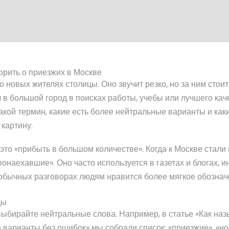
ворить о приезжих в Москве
 новых жителях столицы. Оно звучит резко, но за ним стоит
л в большой город в поисках работы, учебы или лучшего кач
такой термин, какие есть более нейтральные варианты и как
картину.
 это «прибыть в большом количестве». Когда к Москве стали
онаехавшие». Оно часто используется в газетах и блогах, и
 обычных разговорах людям нравится более мягкое обознач
.
ды
 выбирайте нейтральные слова. Например, в статье «Как на
 варианты без ошибок» мы собрали список: «приезжие», «но