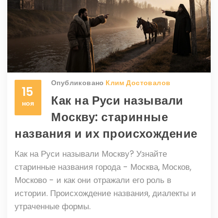
Опубликовано
Клим Достовалов
15
Как на Руси называли
ноя
Москву: старинные
названия и их происхождение
Как на Руси называли Москву? Узнайте
старинные названия города - Москва, Москов,
Москово - и как они отражали его роль в
истории. Происхождение названия, диалекты и
утраченные формы.