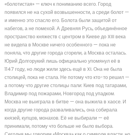
«болотистая»
— ключ к пониманию всего. Город
появился не на сухой возвышенности, а среди болот —
и именно это спасло его. Болота были защитой от
набегов, а не помехой. А
Древняя Русь
,
объединённое
пространство княжеств с центром в Киеве до XIII века
не видела в Москве ничего особенного — пока не
поняла, что другие города сгорели, а Москва осталась.
Юрий Долгорукий лишь официально упомянул её в
1147 году, но люди жили здесь ещё в XI. Она не была
столицей, пока не стала. Не потому что кто-то решил —
а потому что другие столицы пали: Киев под татарами,
Владимир под пожарами, Новгород под упадком.
Москва не выиграла в битве — она выжила в хаосе. И
когда другие города разваливались, она собирала
князей, купцов, монахов. Её не выбирали — её
принимали, потому что больше не было выбора.
Сегодня мы говорим «Москва» как о символе власти, но