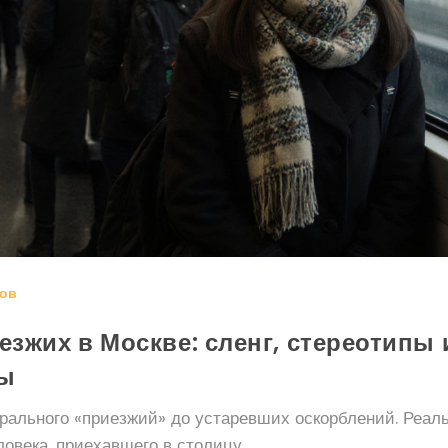
ов
езжих в Москве: сленг, стереотипы 
ны
трального «приезжий» до устаревших оскорблений. Реал
ловека, приехавшего в столицу.