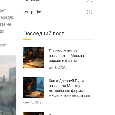
ает
география
(2)
очередях
ёте не
 до
Последний пост
ухих
Почему Москва
называется Москва:
версии и факты
авг 1, 2025
Как в Древней Руси
называли Москву:
летописные формы,
мифы и точные цитаты
сен 15, 2025