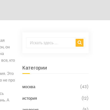
мая
он
, он
 на
все, кто
Категории
ия. Это
то не про
москва
(43)
сь
история
(12)
нь. А
экология
(5)