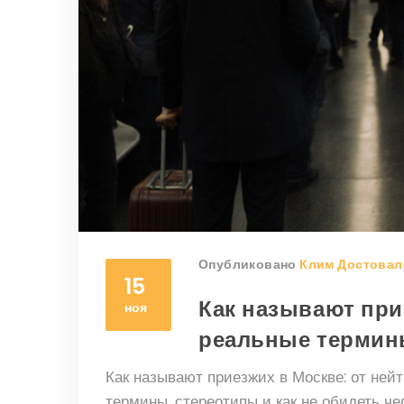
Опубликовано
Клим Достовал
15
Как называют при
ноя
реальные терми
Как называют приезжих в Москве: от ней
термины, стереотипы и как не обидеть че