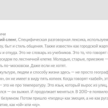
ичи
ий сленг
,
Специфическая разговорная лексика, используе
у, быт и стиль общения
. Также известен как
городской жарг
ы и откуда
. Это не словарь из учебников. Это то, что говорят
 соседом по лестничной клетке. Молодые, старые, приезжие — 
ть по-московски. Даже если не хотят.
культуре, людям и способу жизни
здесь — не просто географ
», он не имеет в виду пять копеек. Когда говорят «забей», э
— это не про температуру. Это язык, который вырос из улиц,
ался — он выжил. И продолжает меняться. В 2010-е появило
 безумном. Потом пришло «пиздец» как эмоция, а не как руга
тие, как «ой» или «ну».