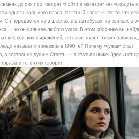
семьях до сих пор говорят «пойти в магазин» как «сходить в
асти одного большого пазла. Местный сленг — это то, что дел
. Он передаётся не в школах, а в автобусах, на рынках, в 
са — но он сильнее любого указа. В этом сборнике вы найд
арых московских выражений, которые знают только бабушки,
к люди называли приезжих в 1990-е? Почему «чужак» стал
о, а состояние души? Ответы — в статьях ниже. Здесь нет с
разы и те, кто их говорит.