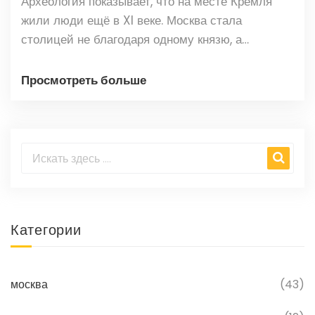
Археология показывает, что на месте Кремля
жили люди ещё в XI веке. Москва стала
столицей не благодаря одному князю, а
благодаря своему положению и решению
многих поколений.
Просмотреть больше
Категории
москва
(43)