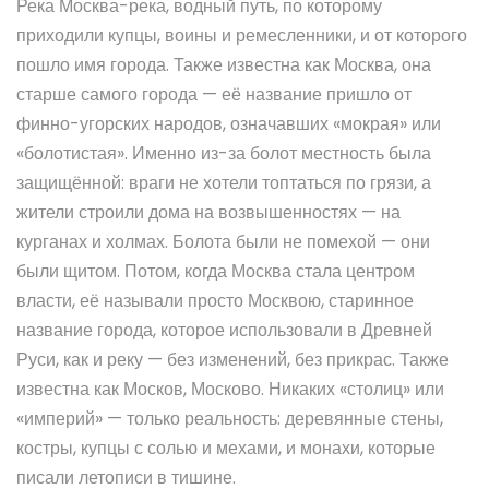
Река
Москва-река
,
водный путь, по которому
приходили купцы, воины и ремесленники, и от которого
пошло имя города
. Также известна как
Москва
, она
старше самого города — её название пришло от
финно-угорских народов, означавших «мокрая» или
«болотистая».
Именно из-за болот местность была
защищённой: враги не хотели топтаться по грязи, а
жители строили дома на возвышенностях — на
курганах и холмах. Болота были не помехой — они
были щитом. Потом, когда Москва стала центром
власти, её называли просто
Москвою
,
старинное
название города, которое использовали в Древней
Руси, как и реку — без изменений, без прикрас
. Также
известна как
Москов
,
Москово
.
Никаких «столиц» или
«империй» — только реальность: деревянные стены,
костры, купцы с солью и мехами, и монахи, которые
писали летописи в тишине.